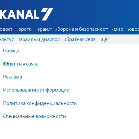
7 КАНАЛ - Аруц Шева
овости
Коротко
Израиль
Оборона и безопасность
В мире
Новос
ультура
Израиль и диаспора
Обратная связь
Ещё
О нас
Погода
Обратная связь
Теги
Реклама
Использование информации
Политика конфиденциальности
Специальные возможности