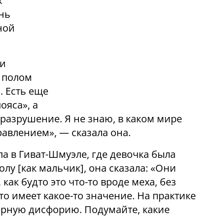
х
нь
ной
ии
 полом
 Есть еще
ояса», а
 разрушение. Я не знаю, в каком мире
авлением», — сказала она.
ла в Гиват-Шмуэле, где девочка была
лу [как мальчик], она сказала: «Они
ак будто это что-то вроде меха, без
то имеет какое-то значение. На практике
ерную дисфорию. Подумайте, какие