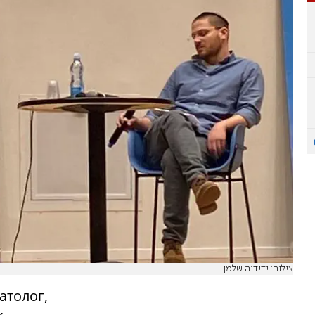
צילום: ידידיה שלמן
атолог,