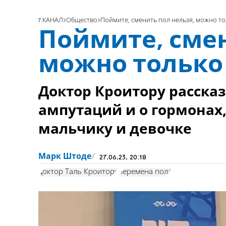
7 КАНАЛ
Общество
Поймите, сменить пол нельзя, можно то
Поймите, смен
можно только
Доктор Кроитору расска
ампутаций и о гормонах
мальчику и девочке
Марк Штоде
27.06.23, 20:18
доктор Таль Кроитору
перемена пола