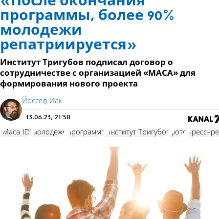
«После окончания
программы, более 90%
молодежи
репатриируется»
Институт Тригубов подписал договор о
сотрудничестве с организацией «МАСА» для
формирования нового проекта
Йоссеф Йак
13.06.23, 21:58
"Маса ID"
молодежь
программа
Институт Тригубов
фото
пресс-ре