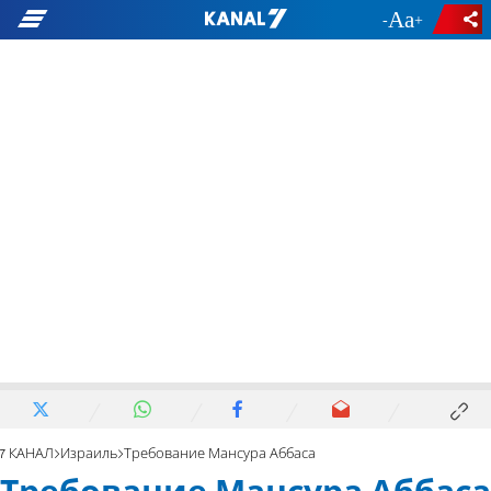
-
+
7 КАНАЛ
Израиль
Требование Мансура Аббаса