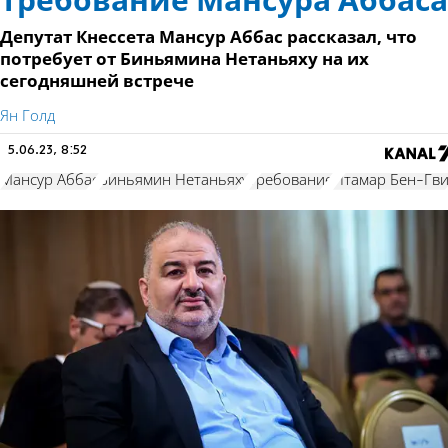
Требование Мансура Аббаса
Депутат Кнессета Мансур Аббас рассказал, что
потребует от Биньямина Нетаньяху на их
сегодняшней встрече
Ян Голд
5.06.23, 8:52
Мансур Аббас
Биньямин Нетаньяху
требование
Итамар Бен-Гв