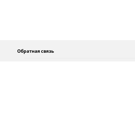
Обратная связь
О нас
Pусский
Обратная связь
عربية
Реклама
Использование информации
Политика конфиденциальности
Специальные возможности
Оповещения
עברית
English