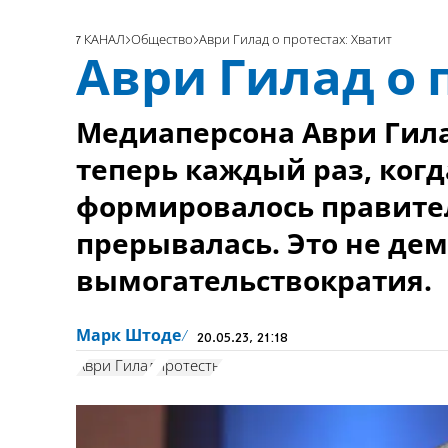
7 КАНАЛ
Общество
Аври Гилад о протестах: Хватит
Аври Гилад о 
Медиаперсона Аври Гила
теперь каждый раз, когд
формировалось правител
прерывалась. Это не дем
вымогательствократия.
Марк Штоде
20.05.23, 21:18
Аври Гилад
протесты