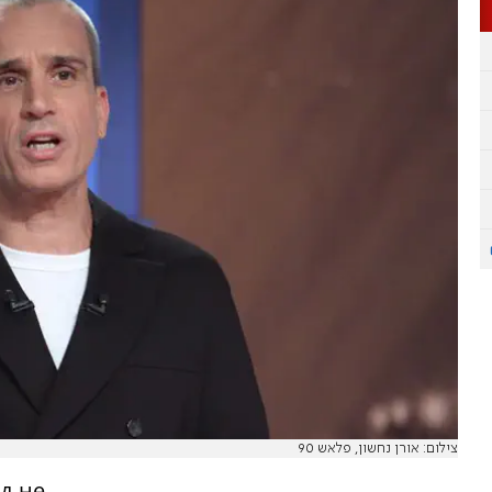
צילום: אורן נחשון, פלאש 90
д не