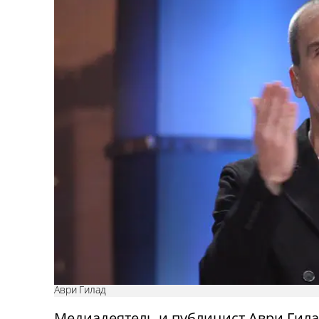
Аври Гилад
Медиадеятель и публицист Аври Гила