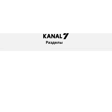
Разделы
Новости
Коротко
Израиль
В мире
Оборона и безопасность
Новости из бывшего СССР
Еврейский мир
Культура
Израиль и диаспора