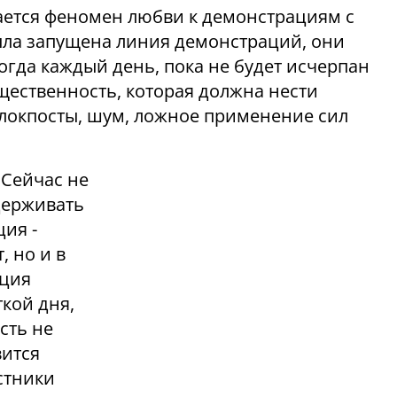
ается феномен любви к демонстрациям с
была запущена линия демонстраций, они
гда каждый день, пока не будет исчерпан
щественность, которая должна нести
локпосты, шум, ложное применение сил
 Сейчас не
держивать
ия -
 но и в
ация
кой дня,
сть не
вится
стники