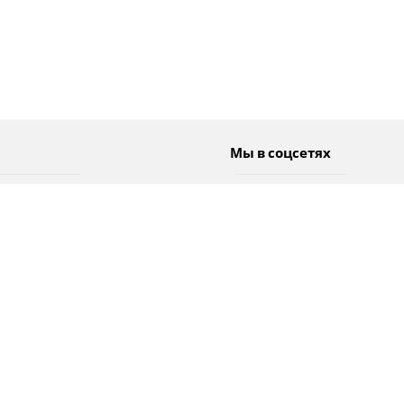
Мы в соцсетях
Спорт
Twitter
Погода
Facebook
Тэги
Instagram
YouTube
TikTok