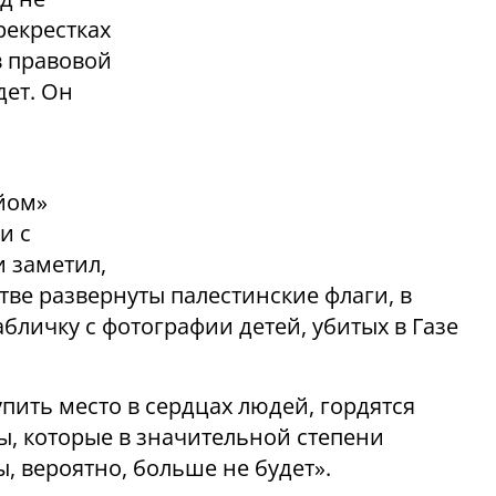
рекрестках
в правовой
дет. Он
айом»
и с
 заметил,
тве развернуты палестинские флаги, в
бличку с фотографии детей, убитых в Газе
упить место в сердцах людей, гордятся
, которые в значительной степени
, вероятно, больше не будет».