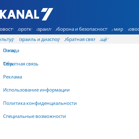
7 КАНАЛ - Аруц Шева
овости
Коротко
Израиль
Оборона и безопасность
В мире
Новос
ультура
Израиль и диаспора
Обратная связь
Ещё
О нас
Погода
Обратная связь
Теги
Реклама
Использование информации
Политика конфиденциальности
Специальные возможности