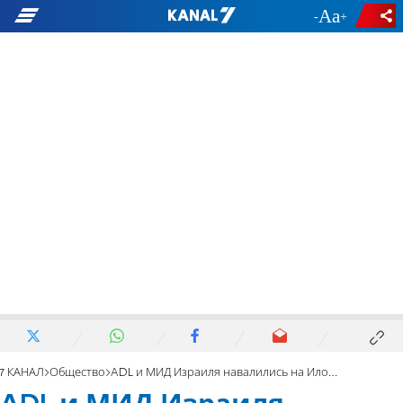
-
+
7 КАНАЛ
Общество
ADL и МИД Израиля навалились на Илона Маска