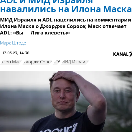
ADL и МИД Израиля
навалились на Илона Маска
МИД Израиля и ADL нацелились на комментарии
Илона Маска о Джордже Соросе; Маск отвечает
ADL: «Вы — Лига клеветы»
Марк Штоде
17.05.23, 14:38
Илон Маск
Джордж Сорос
ADL
МИД Израиля