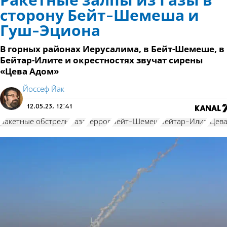
Ракетные залпы из Газы в
сторону Бейт-Шемеша и
Гуш-Эциона
В горных районах Иерусалима, в Бейт-Шемеше, в
Бейтар-Илите и окрестностях звучат сирены
«Цева Адом»
Йоссеф Йак
12.05.23, 12:41
ракетные обстрелы
Газа
террор
Бейт-Шемеш
Бейтар-Илит
"Цева