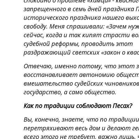
спокойно о проблеме «хамца» - квасног
запрещенного в семь дней праздника П
исторического праздника нашего выхо
свободу. Меня спрашивали: «Зачем ну
сейчас, когда и так кипят страсти во
судебной реформы, проводить этот
раздражающий светских «закон о ква
Отвечаю, именно потому, что этот 
восстанавливает автономию общест
вмешательство судейских чиновников
государство, а само общество.
Как по традиции соблюдают Песах?
Вы, конечно, знаете, что по традиции
перетряхивают весь дом и делают ге
всего этого не требует, важно лишь, 