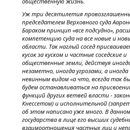
общественную жизнь.
Уж три десятилетия провозглашенн
председателем Верховного суда Ааро
Бараком принцип «все подсудно», рас
компетенцию суда на все новые и нов
области. Так наглый сосед присваивае
кусок за куском и частные соседские и
общественные земли, действуя иногд
незаметно, иногда угрозами, а иногда 
невинным видом «а что, всегда так бы
будем останавливаться на присвоени
функций других ветвей власти - зако
Кнессетом) и исполнительной (запре
об этом написано уже много. В данно
государства в лице его высших судебн
взаимоотношения частных лиц и неп