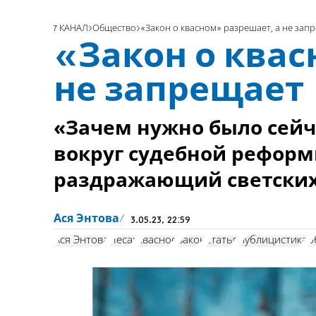
7 КАНАЛ
Общество
«Закон о квасном» разрешает, а не зап
«Закон о квас
не запрещает
«Зачем нужно было сейча
вокруг судебной реформ
раздражающий светских
Ася Энтова
3.05.23, 22:59
Ася Энтова
Песах
квасное
Закон
статья
публицистика
о