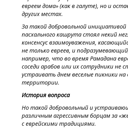
евреем дома» (как в галуте), но и ост
других местах.
За такой добровольной инициативой
пасхального кашрута стоял некий не
консенсус взаимоуважения, касающийс
не только евреев, и подразумевающий
например, что во время Рамадана евр
соседи арабов или их сотрудники не 
устраивать днем веселые пикники на
территории.
История вопроса
Но такой добровольный и устраивающ
различным агрессивным борцам за «же
с еврейскими традициями.