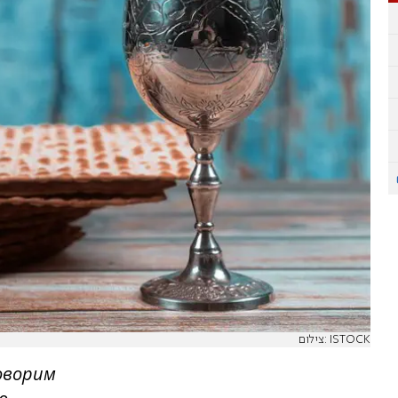
צילום: ISTOCK
оворим