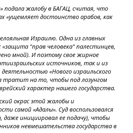
» подала жалобу в БАГАЦ, считая, что
сах «ущемляет достоинство арабов, как
 нелояльная Израилю. Одна из главных
 «защита "прав человека" палестинцев,
лено мной). И поэтому свое жирное
нтиизраильских источников, так и из
й деятельностью «Нового израильского
на тратит на то, чтобы под лозунгом
еврейский характер нашего государства.
ский окрас этой жалобы и
ти самой «Адалы». Суд воспользовался
 даже инициировал ее подачу), чтобы
онников невмешательства государства в