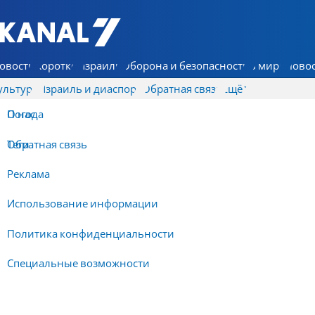
7 КАНАЛ - Аруц Шева
овости
Коротко
Израиль
Оборона и безопасность
В мире
Новос
ультура
Израиль и диаспора
Обратная связь
Ещё
О нас
Погода
Обратная связь
Теги
Реклама
Использование информации
Политика конфиденциальности
Специальные возможности