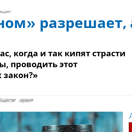
рещает
ном» разрешает, 
с, когда и так кипят страсти
ы, проводить этот
 закон?»
бщество
Израиль