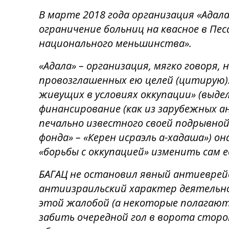
В марте 2018 года организация «Адала
ограничение больниц на квасное в Пе
национального меньшинства».
«Адала» – организация, мягко говоря,
провозглашенных ею целей (цитирую):
живущих в условиях оккупации» (выде
финансирование (как из зарубежных а
печально известного своей подрывно
фонда» – «Керен исраэль а-хадаша») о
«борьбы с оккупацией» изменить сам 
БАГАЦ не остановил явный антиеврей
антиизраильский характер деятельнос
этой жалобой (a некоторые полагают,
забить очередной гол в ворота стор