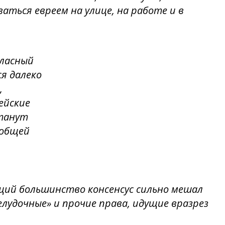
аваться евреем на улице, на работе и в
гласный
я далеко
,
ейские
станут
 общей
ий большинство консенсус сильно мешал
лудочные» и прочие права, идущие вразрез