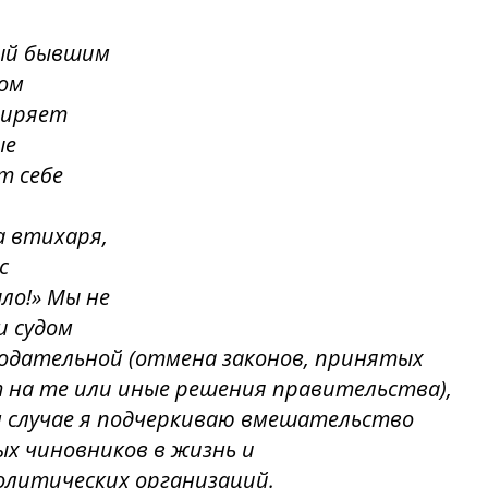
ый бывшим
ном
ширяет
ые
т себе
а втихаря,
с
ло!» Мы не
и судом
нодательной (отмена законов, принятых
т на те или иные решения правительства),
м случае я подчеркиваю вмешательство
ых чиновников в жизнь и
олитических организаций.