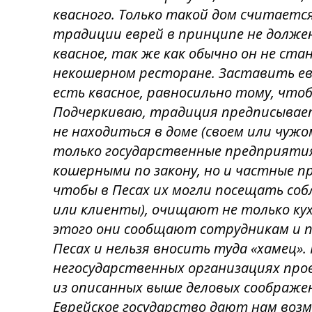
квасного. Только такой дом считает
традиции еврей в принципе не должен
квасное, так же как обычно он не ста
некошерном ресторане. Заставить евр
есть квасное, равносильно тому, чтоб
Подчеркиваю, традиция предписывает 
не находиться в доме (своем или чужо
только государственные предприяти
кошерными по закону, но и частные п
чтобы в Песах их могли посещать с
или клиенты), очищают не только кух
этого они сообщают сотрудникам и 
Песах и нельзя вносить туда «хамец».
негосударственных организациях про
из описанных выше деловых соображен
Еврейское государство дают нам возм