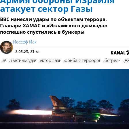
Армия обороны Израиля
атакует сектор Газы
ВВС нанесли удары по объектам террора.
Главари ХАМАС и «Исламского джихада»
поспешно спустились в бункеры
Йоссеф Йак
2.05.23, 23:41
ВВС
ответный удар
сектор Газы
борьба с террором
обстрелы
ЦА