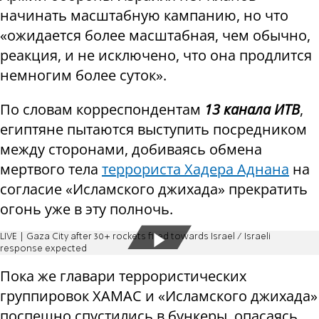
начинать масштабную кампанию, но что
«ожидается более масштабная, чем обычно,
реакция, и не исключено, что она продлится
немногим более суток».
По словам корреспондентам
13 канала ИТВ
,
египтяне пытаются выступить посредником
между сторонами, добиваясь обмена
мертвого тела
террориста Хадера Аднана
на
согласие «Исламского джихада» прекратить
огонь уже в эту полночь.
LIVE | Gaza City after 30+ rockets fired towards Israel / Israeli
response expected
Пока же главари террористических
группировок ХАМАС и «Исламского джихада»
поспешно спустились в бункеры, опасаясь,