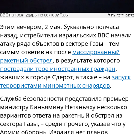
ВВС наносят удары по сектору Газы
צילום: דובר צה"ל
Этим вечером, 2 мая, буквально полчаса
назад, истребители израильских ВВС начали
атаку ряда объектов в секторе Газы – тем
самым ответив на после
массированный
ракетный обстрел
, в результате которого
пострадали трое иностранных граждан
,
живших в городе Сдерот, а также – на
запуск
террористами минометных снарядов
.
Служба безопасности представила премьер-
министру Биньямину Нетаньяху несколько
вариантов ответа на ракетный обстрел из
сектора Газы, – среди прочего, указав что у
Армии обороны Израиля нет планов