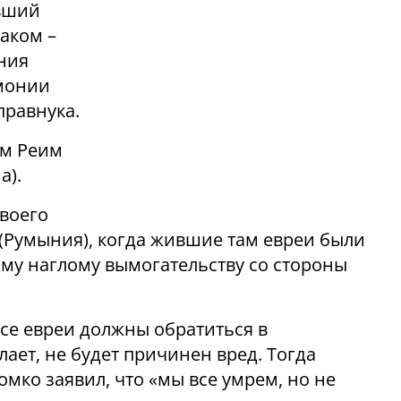
вший
даком –
ния
емонии
правнука.
ем Реим
а).
своего
 (Румыния), когда жившие там евреи были
ому наглому вымогательству со стороны
все евреи должны обратиться в
елает, не будет причинен вред. Тогда
омко заявил, что «мы все умрем, но не