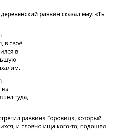
деревенский раввин сказал ему: «Ты
ы
, в своё
ился в
ольшую
ахалим.
л
 из
ишел туда,
.
встретил раввина Горовица, который
ихся, и словно ища кого-то, подошел