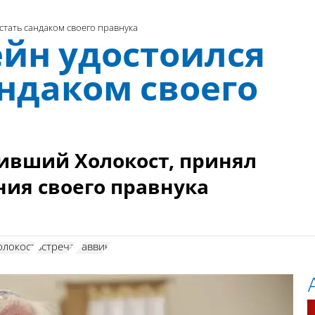
стать сандаком своего правнука
йн удостоился
андаком своего
ивший Холокост, принял
ния своего правнука
олокост
встреча
Раввин