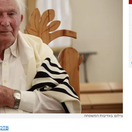
צילום: באדיבות המשפחה
ртв