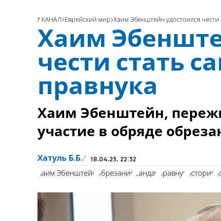
7 КАНАЛ
Еврейский мир
Хаим Эбенштейн удостоился чести 
Хаим Эбенште
чести стать с
правнука
Хаим Эбенштейн, переж
участие в обряде обреза
Хатуль Б.Б.
18.04.23, 22:32
Хаим Эбенштейн
обрезание
Сандак
правнук
история
х