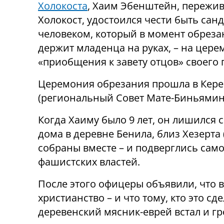
Холокоста
, Хаим Эбенштейн, пережи
Холокост, удостоился чести быть сан
человеком, который в момент обреза
держит младенца на руках, – на цер
«приобщения к завету отцов» своего 
Церемония обрезания прошла в Кер
(региональный Совет Мате-Биньямин
Когда Хаиму было 9 лет, он лишился 
дома в деревне Бенила, близ Хезерта
собраны вместе – и подверглись сам
фашистских властей.
После этого офицеры объявили, что 
христианство – и что тому, кто это сд
деревенский мясник-еврей встал и гр