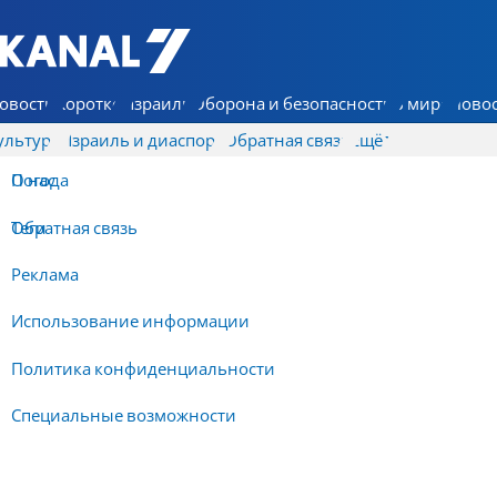
7 КАНАЛ - Аруц Шева
овости
Коротко
Израиль
Оборона и безопасность
В мире
Новос
ультура
Израиль и диаспора
Обратная связь
Ещё
О нас
Погода
Обратная связь
Теги
Реклама
Использование информации
Политика конфиденциальности
Специальные возможности