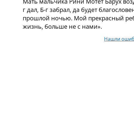
Мать мальчика Рини Мотет Барух возд
г дал, Б-г забрал, да будет благосло
прошлой ночью. Мой прекрасный реб
жизнь, больше не с нами».
Нашли ошиб