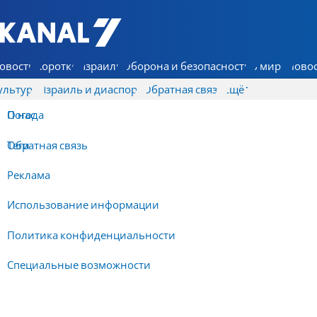
7 КАНАЛ - Аруц Шева
овости
Коротко
Израиль
Оборона и безопасность
В мире
Новос
ультура
Израиль и диаспора
Обратная связь
Ещё
О нас
Погода
Обратная связь
Теги
Реклама
Использование информации
Политика конфиденциальности
Специальные возможности