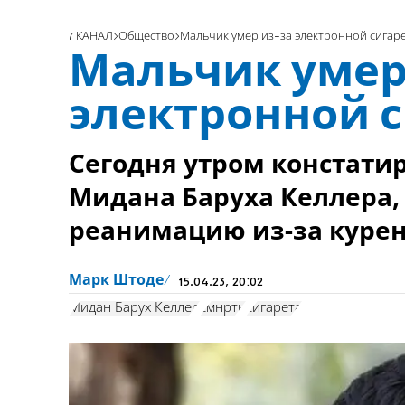
7 КАНАЛ
Общество
Мальчик умер из-за электронной сигар
Мальчик умер
электронной 
Сегодня утром констатир
Мидана Баруха Келлера,
реанимацию из-за курен
Марк Штоде
15.04.23, 20:02
Мидан Барух Келлер
смнрть
сигарета