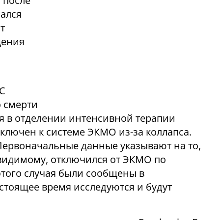
 после
чался
т
щения
«С
 смерти
ся в отделении интенсивной терапии
ключен к системе ЭКМО из-за коллапса.
 Первоначальные данные указывают на то,
о-видимому, отключился от ЭКМО по
того случая были сообщены в
стоящее время исследуются и будут