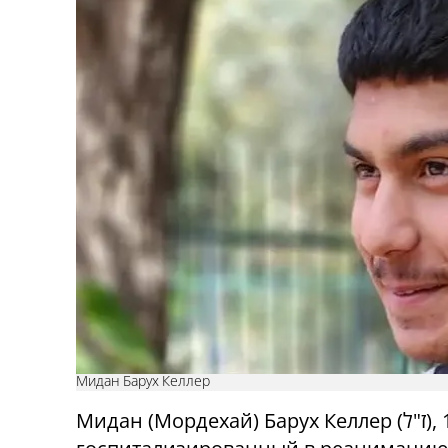
Мидан Барух Келлер
Мидан (Мордехай) Барух Келлер (ז"ל), 16 лет,