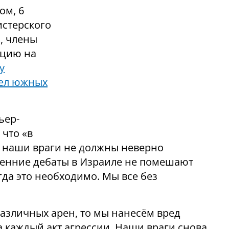
ом, 6
истерского
, члены
кцию на
у
рел южных
ьер-
 что «в
то наши враги не должны неверно
ренние дебаты в Израиле не помешают
гда это необходимо. Мы все без
 различных арен, то мы нанесём вред
а каждый акт агрессии. Наши враги снова