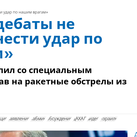
и удар по нашим врагам»
дебаты не
ести удар по
м»
пил со специальным
ав на ракетные обстрелы из
кция
заявление
Кабмин
обсуждение
ЦАХАЛ
видео
Израиль