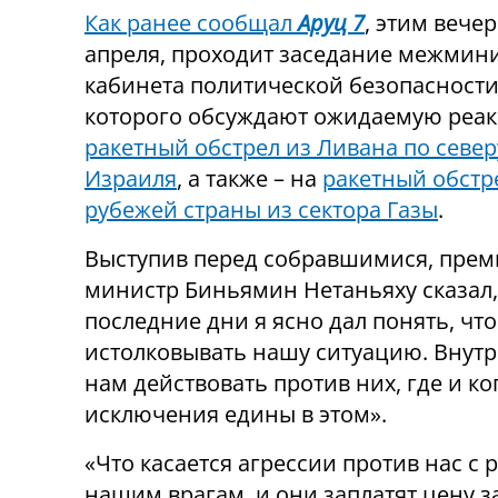
Как ранее сообщал
Аруц 7
, этим вечер
апреля, проходит заседание межмин
кабинета политической безопасности
которого обсуждают ожидаемую реа
ракетный обстрел из Ливана по север
Израиля
, а также – на
ракетный обст
рубежей страны из сектора Газы
.
Выступив перед собравшимися, прем
министр Биньямин Нетаньяху сказал,
последние дни я ясно дал понять, ч
истолковывать нашу ситуацию. Внут
нам действовать против них, где и ко
исключения едины в этом».
«Что касается агрессии против нас с
нашим врагам, и они заплатят цену з