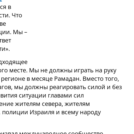
ся в
ти. Что
ве
ции. Мы –
твет
ти».
одходящее
ого месте. Мы не должны играть на руку
 регионе в месяце Рамадан. Вместо того,
агов, мы должны реагировать силой и без
звития ситуации главами сил
ение жителям севера, жителям
, полиции Израиля и всему народу
извал международное сообщество