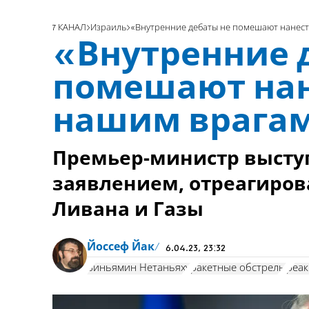
7 КАНАЛ
Израиль
«Внутренние дебаты не помешают нанест
«Внутренние 
помешают нан
нашим врага
Премьер-министр высту
заявлением, отреагиров
Ливана и Газы
Йоссеф Йак
6.04.23, 23:32
Биньямин Нетаньяху
ракетные обстрелы
реа