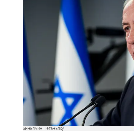
Биньямин Нетаньяху