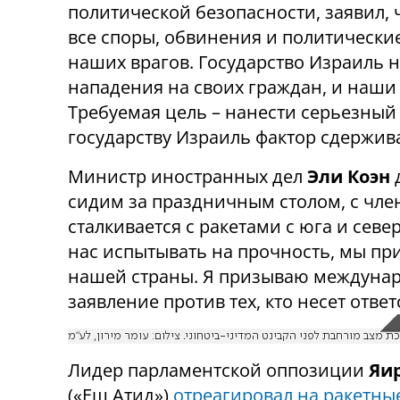
политической безопасности, заявил,
все споры, обвинения и политическ
наших врагов. Государство Израиль н
нападения на своих граждан, и наши 
Требуемая цель – нанести серьезный 
государству Израиль фактор сдержив
Министр иностранных дел
Эли Коэн
д
сидим за праздничным столом, с чле
сталкивается с ракетами с юга и севе
нас испытывать на прочность, мы п
нашей страны. Я призываю междунар
заявление против тех, кто несет отве
ת מצב מורחבת לפני הקבינט המדיני-ביטחוני. צילום: עומר מירון, לע״מ
Лидер парламентской оппозиции
Яи
(«Еш Атид»)
отреагировал на ракетны