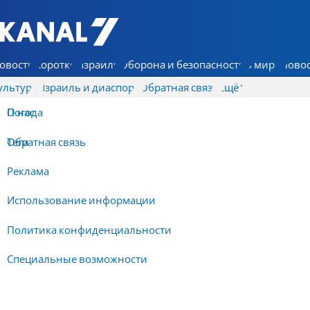
7 КАНАЛ - Аруц Шева
овости
Коротко
Израиль
Оборона и безопасность
В мире
Новос
ультура
Израиль и диаспора
Обратная связь
Ещё
О нас
Погода
Обратная связь
Теги
Реклама
Использование информации
Политика конфиденциальности
Специальные возможности