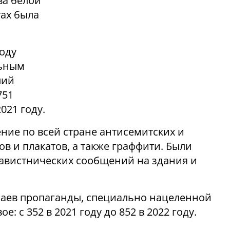
ва белой
тах была
году
льным
лий
751
021 году.
ие по всей стране антисемитских и
ов и плакатов, а также граффити. Были
навистнических сообщений на здания и
чаев пропаганды, специально нацеленной
е: с 352 в 2021 году до 852 в 2022 году.