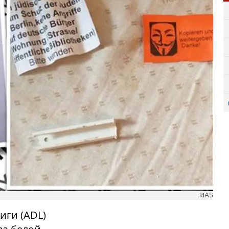
RIAS
ги (ADL)