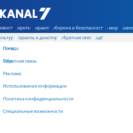
7 КАНАЛ - Аруц Шева
овости
Коротко
Израиль
Оборона и безопасность
В мире
Новос
ультура
Израиль и диаспора
Обратная связь
Ещё
О нас
Погода
Обратная связь
Теги
Реклама
Использование информации
Политика конфиденциальности
Специальные возможности