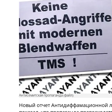
Антисемитская пропаганда (файл)
Новый отчет Антидиффамационной ли