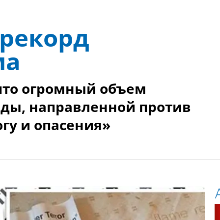
 рекорд
ма
 что огромный объем
нды, направленной против
гу и опасения»