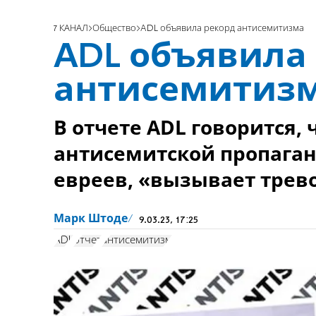
7 КАНАЛ
Общество
ADL объявила рекорд антисемитизма
ADL объявила
антисемитиз
В отчете ADL говорится,
антисемитской пропага
евреев, «вызывает трево
Марк Штоде
9.03.23, 17:25
ADL
отчет
антисемитизм