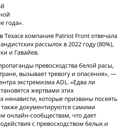
ой
ьной
е года».
 Техасе компания Patriot Front отвечала
ндистских рассылок в 2022 году (80%),
ки и Гавайев.
ропаганды превосходства белой расы,
ране, вызывает тревогу и опасения», —
ентра экстремизма ADL. «Едва ли
становятся жертвами этих
х ненависти, которые призваны посеять
ия также документируются самими
им онлайн-сообществам, что дает
одействия с превосходством белых и