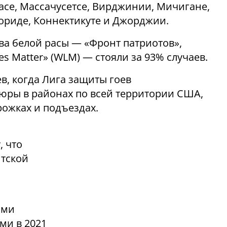
асе, Массачусетсе, Вирджинии, Мичигане,
ориде, Коннектикуте и Джорджии.
ва белой расы — «Фронт патриотов»,
es Matter» (WLM) — стояли за 93% случаев.
в, когда Лига защиты гоев
юры в районах по всей территории США,
рожках и подъездах.
, что
итской
ями
ми в 2021