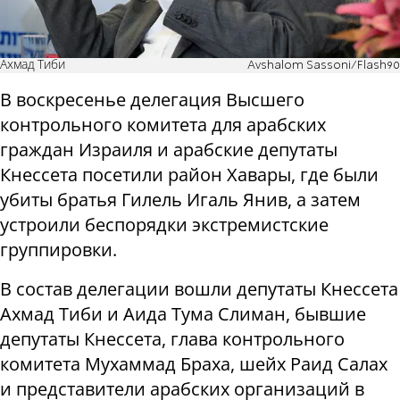
Ахмад Тиби
Avshalom Sassoni/Flash90
В воскресенье делегация Высшего
контрольного комитета для арабских
граждан Израиля и арабские депутаты
Кнессета посетили район Хавары, где были
убиты братья Гилель Игаль Янив, а затем
устроили беспорядки экстремистские
группировки.
В состав делегации вошли депутаты Кнессета
Ахмад Тиби и Аида Тума Слиман, бывшие
депутаты Кнессета, глава контрольного
комитета Мухаммад Браха, шейх Раид Салах
и представители арабских организаций в