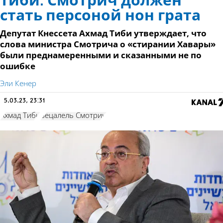
Тиби: Смотрич должен
стать персоной нон грата
Депутат Кнессета Ахмад Тиби утверждает, что
слова министра Смотрича о «стирании Хавары»
были преднамеренными и сказанными не по
ошибке
Эли Кенер
5.03.23, 23:31
Ахмад Тиби
Бецалель Смотрич