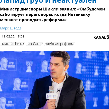
Лапид груб и неактуален
Министр диаспоры Шикли заявил: «Омбудсмен
саботирует переговоры, когда Нетаньяху
мешают проводить реформы»
Марк Штоде
18.02.23, 19:02
Амихай Шикли
Яир Лапид
судебная реформа