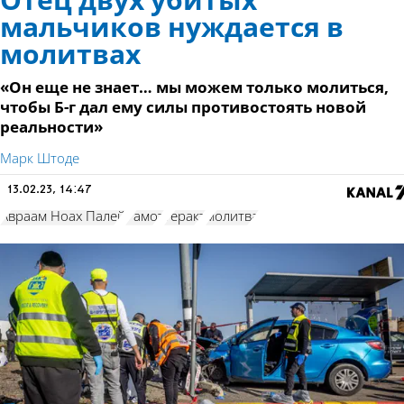
Отец двух убитых
мальчиков нуждается в
молитвах
«Он еще не знает… мы можем только молиться,
чтобы Б-г дал ему силы противостоять новой
реальности»
Марк Штоде
13.02.23, 14:47
Авраам Ноах Палей
Рамот
теракт
молитва