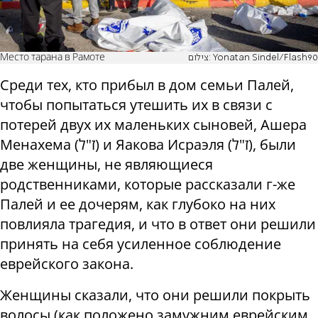
Место тарана в Рамоте
צילום: Yonatan Sindel/Flash90
Среди тех, кто прибыл в дом семьи Палей,
чтобы попытаться утешить их в связи с
потерей двух их маленьких сыновей, Ашера
Менахема (ז"ל) и Яакова Исраэля (ז"ל), были
две женщины, не являющиеся
родственниками, которые рассказали г-же
Палей и ее дочерям, как глубоко на них
повлияла трагедия, и что в ответ они решили
принять на себя усиленное соблюдение
еврейского закона.
Женщины сказали, что они решили покрыть
волосы (как положено замужним еврейским