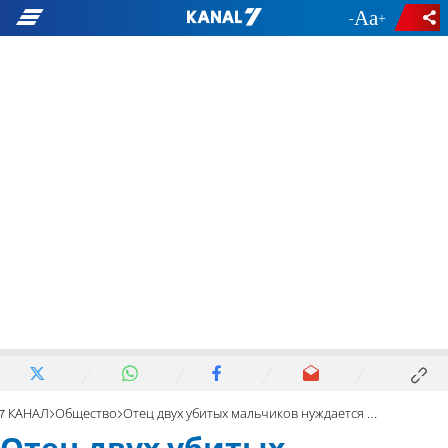
-
+
7 КАНАЛ
Общество
Отец двух убитых мальчиков нуждается в молитвах