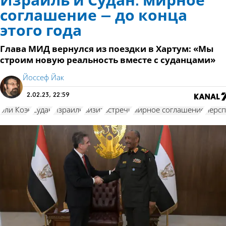
Израиль и Судан: мирное
соглашение – до конца
этого года
Глава МИД вернулся из поездки в Хартум: «Мы
строим новую реальность вместе с суданцами»
Йоссеф Йак
2.02.23, 22:59
Эли Коэн
Судан
Израиль
визит
встречи
мирное соглашение
персп