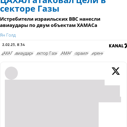
ЦАХАЛ атаковал цели в
секторе Газы
Истребители израильских ВВС нанесли
авиаудары по двум объектам ХАМАСа
Ян Голд
2.02.23, 8:34
ЦАХАЛ
авиаудары
сектор Газы
ХАМАС
Израиль
сирены