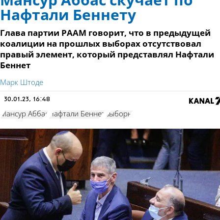
Мансур Аббас скучает по
Нафтали Беннету
Глава партии РААМ говорит, что в предыдущей
коалиции на прошлых выборах отсутствовал
правый элемент, который представлял Нафтали
Беннет
Марк Штоде
30.01.23, 16:48
Мансур Аббас
Нафтали Беннет
выборы