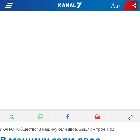
-
+
7 КАНАЛ
Общество
В машину сели двое. Вышли - трое. Роды на больничной стоянке