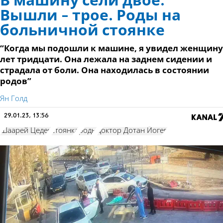
В машину сели двое.
Вышли - трое. Роды на
больничной стоянке
“Когда мы подошли к машине, я увидел женщину
лет тридцати. Она лежала на заднем сидении и
страдала от боли. Она находилась в состоянии
родов”
Ян Голд
29.01.23, 13:56
Шаарей Цедек
стоянка
роды
доктор Дотан Йогев