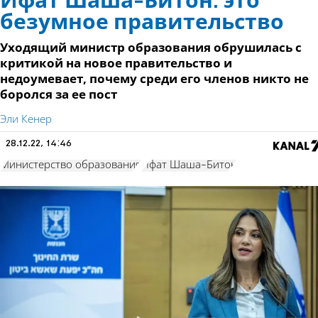
Ифат Шаша-Битон: это
безумное правительство
Уходящий министр образования обрушилась с
критикой на новое правительство и
недоумевает, почему среди его членов никто не
боролся за ее пост
Эли Кенер
28.12.22, 14:46
Министерство образования
Ифат Шаша-Битон