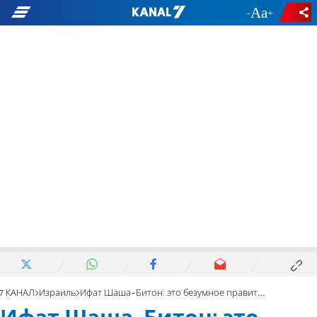
-
+
7 КАНАЛ
Израиль
Ифат Шаша-Битон: это безумное правительство