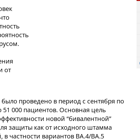
овек
что
тность
роятность
русом.
ения
и от
было проведено в период с сентября по
о 51 000 пациентов. Основная цель
эффективности новой “бивалентной”
для защиты как от исходного штамма
, в частности вариантов BA.4/BA.5