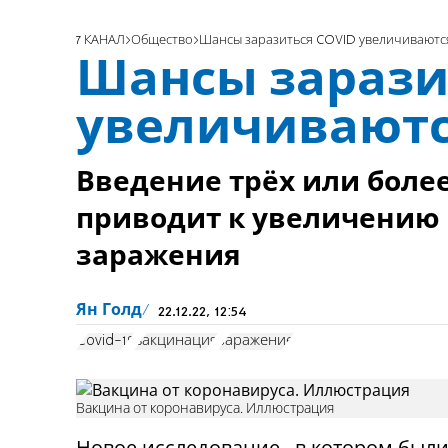
7 КАНАЛ
Общество
Шансы заразиться COVID увеличиваются
Шансы зарази
увеличиваютс
Введение трёх или более
приводит к увеличению 
заражения
Ян Голд
22.12.22, 12:54
Covid-19
вакцинация
заражение
Вакцина от коронавируса. Иллюстрация
Новое исследование , в котором был