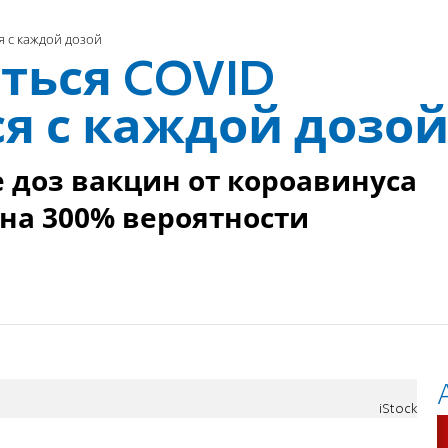
 с каждой дозой
ться COVID
я с каждой дозо
 доз вакцин от короавинуса
на 300% вероятности
iStock
и