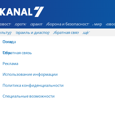
7 КАНАЛ - Аруц Шева
овости
Коротко
Израиль
Оборона и безопасность
В мире
Новос
ультура
Израиль и диаспора
Обратная связь
Ещё
О нас
Погода
Обратная связь
Теги
Реклама
Использование информации
Политика конфиденциальности
Специальные возможности