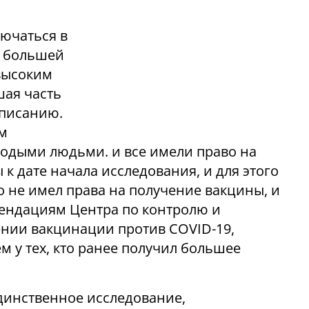
ючаться в
 с большей
высоким
шая часть
описанию.
ом
лодыми людьми. и все имели право на
 к дате начала исследования, и для этого
то не имел права на получение вакцины, и
омендациям Центра по контролю и
ении вакцинации против COVID-19,
м у тех, кто ранее получил большее
единственное исследование,