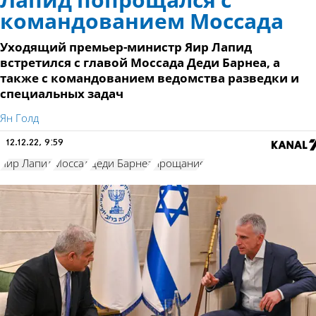
Лапид попрощался с
командованием Моссада
Уходящий премьер-министр Яир Лапид
встретился с главой Моссада Деди Барнеа, а
также с командованием ведомства разведки и
специальных задач
Ян Голд
12.12.22, 9:59
Яир Лапид
Моссад
Деди Барнеа
прощание