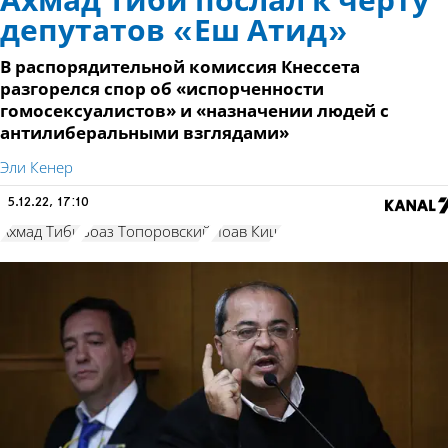
Ахмад Тиби послал к черту
депутатов «Еш Атид»
В распорядительной комиссия Кнессета
разгорелся спор об «испорченности
гомосексуалистов» и «назначении людей с
антилиберальными взглядами»
Эли Кенер
5.12.22, 17:10
Ахмад Тиби
Боаз Топоровский
Йоав Киш