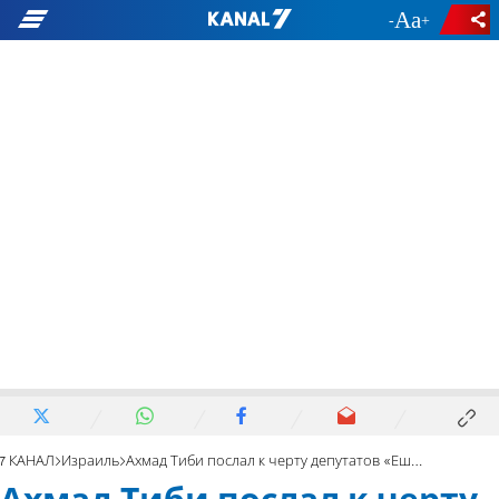
-
+
7 КАНАЛ
Израиль
Ахмад Тиби послал к черту депутатов «Еш Атид»