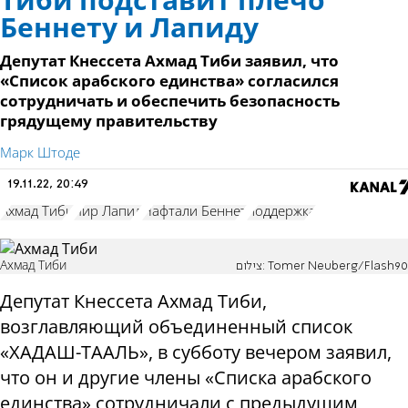
Тиби подставит плечо
Беннету и Лапиду
Депутат Кнессета Ахмад Тиби заявил, что
«Список арабского единства» согласился
сотрудничать и обеспечить безопасность
грядущему правительству
Марк Штоде
19.11.22, 20:49
Ахмад Тиби
Яир Лапид
Нафтали Беннет
поддержка
Ахмад Тиби
צילום: Tomer Neuberg/Flash90
Депутат Кнессета Ахмад Тиби,
возглавляющий объединенный список
«ХАДАШ-ТААЛЬ», в субботу вечером заявил,
что он и другие члены «Списка арабского
единства» сотрудничали с предыдущим