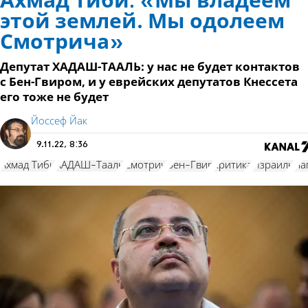
Ахмад Тиби: «Мы владеем
этой землей. Мы одолеем
Смотрича»
Депутат ХАДАШ-ТААЛЬ: у нас не будет контактов
с Бен-Гвиром, и у еврейских депутатов Кнессета
его тоже не будет
Йоссеф Йак
9.11.22, 8:36
Ахмад Тиби
ХАДАШ-Тааль
Смотрич
Бен-Гвир
критика
Израиль
на