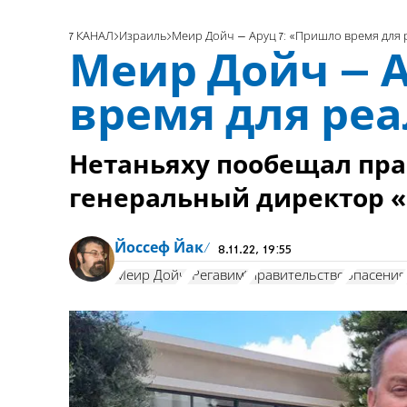
7 КАНАЛ
Израиль
Меир Дойч – Аруц 7: «Пришло время для
Меир Дойч – 
время для ре
Нетаньяху пообещал пра
генеральный директор 
Йоссеф Йак
8.11.22, 19:55
Меир Дойч
"Регавим"
правительство
опасения