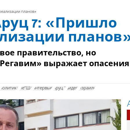
 реализации планов»
Аруц 7: «Пришло
ализации планов
вое правительство, но
«Регавим» выражает опасения
политика
Ие"Ша
интервью
Аруц 7
видео
Израиль