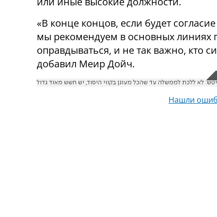
или иные высокие должности.
«В конце концов, если будет согласи
мы рекомендуем в основных линиях п
оправдываться, и не так важно, кто с
добавил Меир Дойч.
טש: לא ללכת לממשלה עד שהכל מעוגן בקווי היסוד, יש חשש מאוד גדול
Нашли ошиб