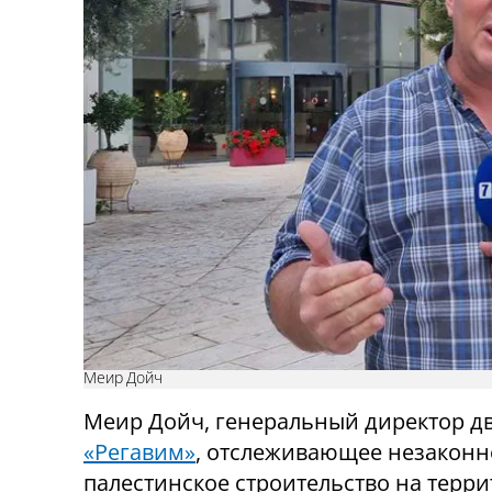
Меир Дойч
Меир Дойч, генеральный директор 
«Регавим»
, отслеживающее незаконн
палестинское строительство на терр