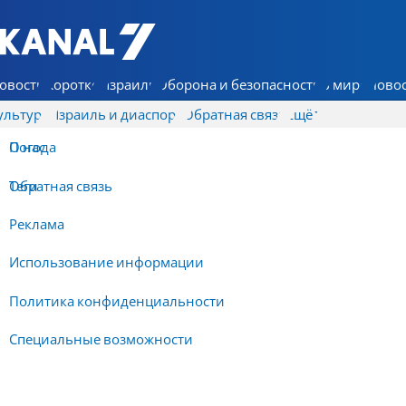
7 КАНАЛ - Аруц Шева
овости
Коротко
Израиль
Оборона и безопасность
В мире
Новос
ультура
Израиль и диаспора
Обратная связь
Ещё
О нас
Погода
Обратная связь
Теги
Реклама
Использование информации
Политика конфиденциальности
Специальные возможности