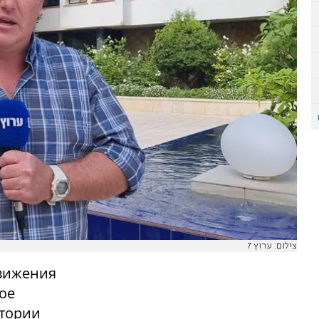
צילום: ערוץ 7
движения
ое
итории