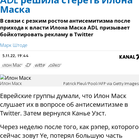
ADL решила стереть Илона
Маска
В связи с резким ростом антисемитизма после
прихода к власти Илона Маска ADL призывает
бойкотировать рекламу в Тwitter
Марк Штоде
5.11.22, 19:44
Илон Маск
ADL
Тwitter
Бойкот
Илон Маск
Patrick Pleul/Pool/AFP via Getty Images
Еврейские группы думали, что Илон Маск
слушает их в вопросе об антисемитизме в
Тwitter. Затем вернулся Канье Уэст.
Через неделю после того, как рэпер, которого
сейчас зовут Ye, потерял большую часть