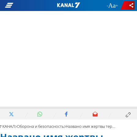
-
+
7 КАНАЛ
Оборона и безопасность
Названо имя жертвы теракта в Кирьят-Арбе: Ронен Ханания