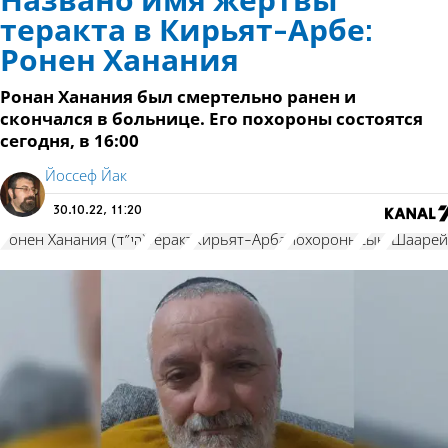
Названо имя жертвы
теракта в Кирьят-Арбе:
Ронен Ханания
Ронан Ханания был смертельно ранен и
скончался в больнице. Его похороны состоятся
сегодня, в 16:00
Йоссеф Йак
30.10.22, 11:20
Ронен Ханания (הי"ד)
теракт
Кирьят-Арба
похороны
сын
"Шаарей