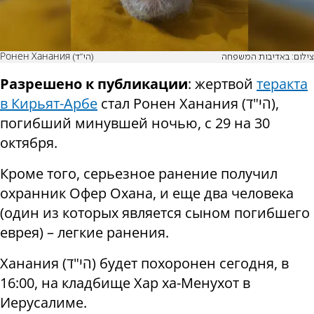
צילום: באדיבות המשפחה
Ронен Ханания (הי"ד)
Разрешено к публикации
: жертвой
теракта
в Кирьят-Арбе
стал Ронен Ханания (הי"ד),
погибший минувшей ночью, с 29 на 30
октября.
Кроме того, серьезное ранение получил
охранник Офер Охана, и еще два человека
(один из которых является сыном погибшего
еврея) – легкие ранения.
Ханания (הי"ד) будет похоронен сегодня, в
16:00, на кладбище Хар ха-Менухот в
Иерусалиме.