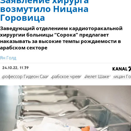
Заявление хирурга
возмутило Ницана
Горовица
Заведующий отделением кардиоторакальной
хирургии больницы “Сорока” предлагает
наказывать за высокие темпы рождаемости в
арабском секторе
Ян Голд
24.10.22, 11:39
профессор Гидеон Саар
арабское чрево
Айелет Шакед
Ницан Г