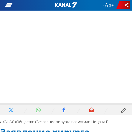
-
+
7 КАНАЛ
Общество
Заявление хирурга возмутило Ницана Горовица