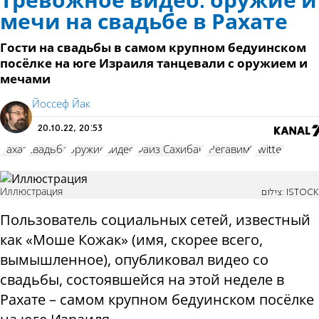
Тревожное видео: оружие и
мечи на свадьбе в Рахате
Гости на свадьбы в самом крупном бедуинском
посёлке на юге Израиля танцевали с оружием и
мечами
Йоссеф Йак
20.10.22, 20:53
Рахат
свадьба
оружие
видео
Фаиз Сахибан
"Регавим"
Twitter
Иллюстрация
צילום: ISTOCK
Пользователь социальных сетей, известный
как «Моше Кожак» (имя, скорее всего,
вымышленное), опубликовал видео со
свадьбы, состоявшейся на этой неделе в
Рахате – самом крупном бедуинском посёлке