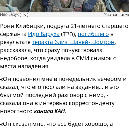
צילום: דובר צה"ל
Идо Барух (הי"ד)
Рони Клибицки, подруга 21-летнего старшего
сержанта
Идо Баруха
(הי"ד),
погибшего
в
результате
теракта близ Шавей-Шомрон
,
рассказала, что сразу почувствовала
недоброе, когда увидела в СМИ снимок с
места нападения.
«Он позвонил мне в понедельник вечером и
сказал, что его послали на задание… и это
был мой последний разговор с ним», -
сказала она в интервью корреспонденту
новостного
канала КАН
.
«Он сказал мне, что все будет хорошо, а