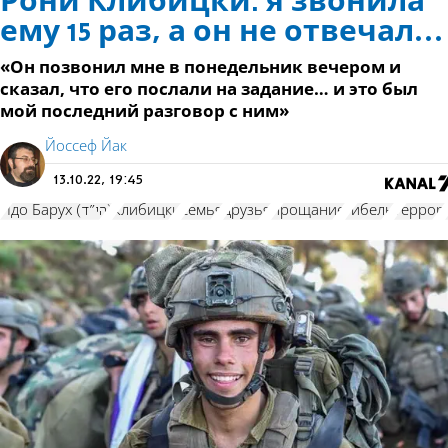
Рони Клибицки: я звонила
ему 15 раз, а он не отвечал…
«Он позвонил мне в понедельник вечером и
сказал, что его послали на задание… и это был
мой последний разговор с ним»
Йоссеф Йак
13.10.22, 19:45
Идо Барух (הי"ד)
Клибицки
семья
друзья
прощание
гибель
террор