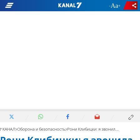
-
+
7 КАНАЛ
Оборона и безопасность
Рони Клибицки: я звонила ему 15 раз, а он не отвечал…