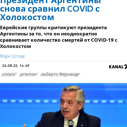
Президент Аргентины
снова сравнил COVID с
Холокостом
Еврейские группы критикуют президента
Аргентины за то, что он неоднократно
сравнивает количество смертей от COVID-19 с
Холокостом
Марк Штоде
26.08.22, 14:49
холокост
Аргентина
Альберто Фернандес