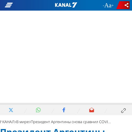
-
+
7 КАНАЛ
В мире
Президент Аргентины снова сравнил COVID с Холокостом