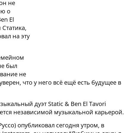
он не
ию о
en El
 Статика,
вал на эту
семейном
не был
авание не
уверен, что у него всё ещё есть будущее в
кальный дуэт Static & Ben El Tavori
мется независимой музыкальной карьерой.
уссо) опубликовал сегодня утром, в