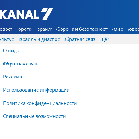
7 КАНАЛ - Аруц Шева
овости
Коротко
Израиль
Оборона и безопасность
В мире
Новос
ультура
Израиль и диаспора
Обратная связь
Ещё
О нас
Погода
Обратная связь
Теги
Реклама
Использование информации
Политика конфиденциальности
Специальные возможности