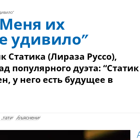
дивило”
“Меня их
е удивило”
 Статика (Лираза Руссо),
д популярного дуэта: “Статик
н, у него есть будущее в
Статик
объяснение