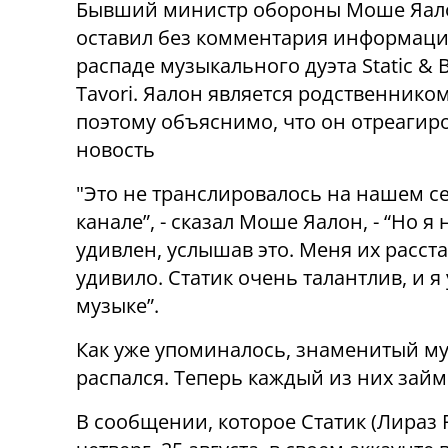
Бывший министр обороны Моше Яал
оставил без комментария информац
распаде музыкального дуэта Static & B
Tavori. Яалон является родственником
поэтому объяснимо, что он отреагиро
новость
"Это не транслировалось на нашем 
канале”, - сказал Моше Яалон, - “Но я 
удивлен, услышав это. Меня их расст
удивило. Статик очень талантлив, и я 
музыке”.
Как уже упоминалось, знаменитый музы
распался. Теперь каждый из них зай
В сообщении, которое Статик (Лираз Р