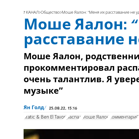
7 КАНАЛ
Общество
Моше Яалон: “Меня их расставание не у
Моше Яалон: 
расставание н
Моше Яалон, родственник
прокомментировал распа
очень талантлив. Я увере
музыке”
Ян Голд
25.08.22, 15:16
Static & Ben El Tavori
распад
Моше Яалон
комментарий