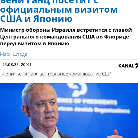
Бени Ганц посетит с
официальным визитом
США и Японию
Министр обороны Израиля встретится с главой
Центрального командования США во Флориде
перед визитом в Японию
Марк Штоде
23.08.22, 20:41
Япония
Бени Ганц
Центральное командование США