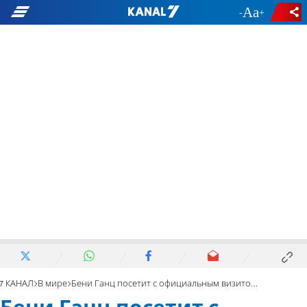
-
+
7 КАНАЛ
В мире
Бени Ганц посетит с официальным визитом США и Японию