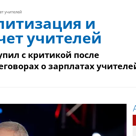
ет учителей
литизация и
чет учителей
пил с критикой после
еговорах о зарплатах учителе