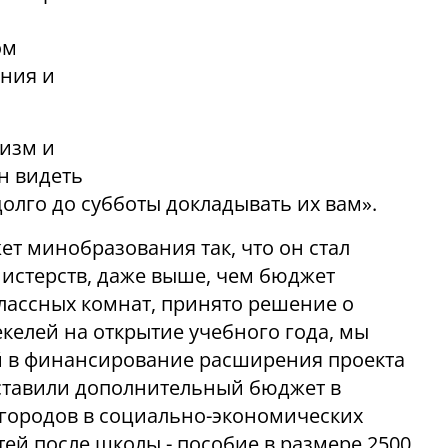
ом
ния и
лизм и
н видеть
долго до субботы докладывать их вам».
т минобразования так, что он стал
стерств, даже выше, чем бюджет
лассных комнат, принято решение о
келей на открытие учебного года, мы
 в финансирование расширения проекта
ставили дополнительный бюджет в
 городов в социально-экономических
тей после школы - пособие в размере 2500