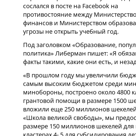
сослался в посте на Facebook на
противостояние между Министерств
финансов и Министерством образова
угрозы не открыть учебный год.
Под заголовком «Образование, попу
политика» Либерман пишет: «Я обяза
факты такими, какие они есть, и неза
«В прошлом году мы увеличили бюдже
самым высоким бюджетом среди мини
минобороны, построено около 4800 к
грантовой помощи в размере 1500 ше
вложили еще 250 миллионов шекелей
«Школа великой свободы», мы предо
размере 150 миллионов шекелей для
кластерах 4- 5 для субсидирования де