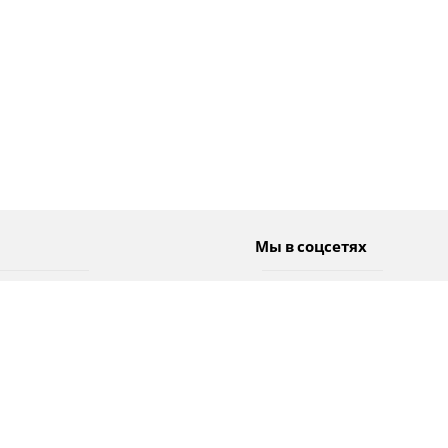
Мы в соцсетях
Спорт
Twitter
Погода
Facebook
Тэги
Instagram
YouTube
TikTok