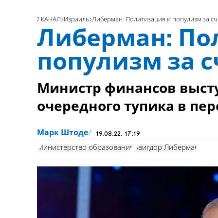
7 КАНАЛ
Израиль
Либерман: Политизация и популизм за сч
Либерман: По
популизм за с
Министр финансов высту
очередного тупика в пер
Марк Штоде
19.08.22, 17:19
Министерство образования
Авигдор Либерман