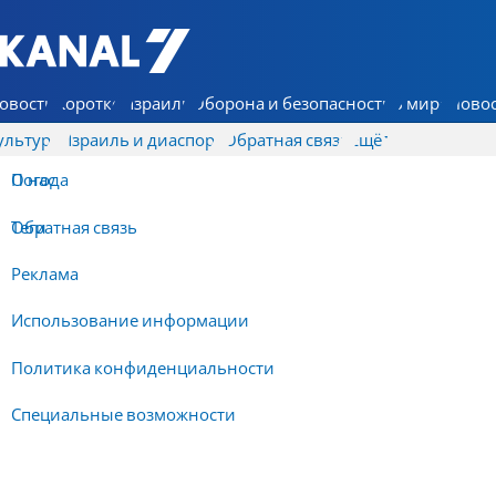
7 КАНАЛ - Аруц Шева
овости
Коротко
Израиль
Оборона и безопасность
В мире
Новос
ультура
Израиль и диаспора
Обратная связь
Ещё
О нас
Погода
Обратная связь
Теги
Реклама
Использование информации
Политика конфиденциальности
Специальные возможности