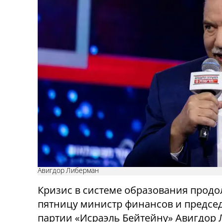
Авигдор Либерман
Кризис в системе образования продо
пятницу министр финансов и предсе
партии «Исраэль Бейтейну» Авигдор