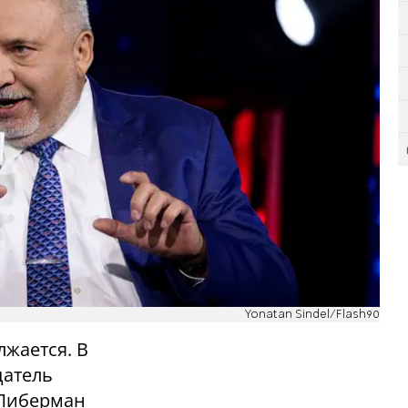
Yonatan Sindel/Flash90
лжается. В
датель
 Либерман