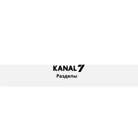
Разделы
Новости
Коротко
Израиль
В мире
Оборона и безопасность
Новости из бывшего СССР