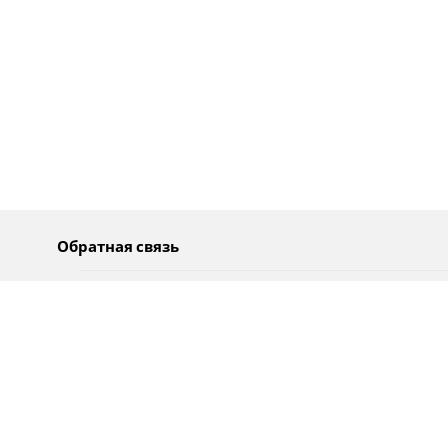
Обратная связь
О нас
Pусский
Обратная связь
عربية
Реклама
Использование информации
Политика конфиденциальности
Специальные возможности