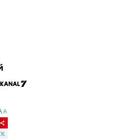
й
A
A