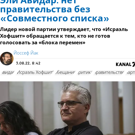
Эли Авидар: нет
правительства без
«Совместного списка»
Лидер новой партии утверждает, что «Исраэль
Хофшит» обращается к тем, кто не готов
голосовать за «блока перемен»
Йоссеф Йак
3.08.22, 8:42
Авидар
"Исраэль Хофшит"
обещания
критика
правительство
пар