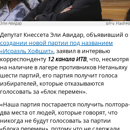
Эли Авидар
צילום: Flash90
Депутат Кнессета Эли Авидар, объявивший о
создании новой партии под названием
«Исраэль Хофшит»
, заявил в интервью
корреспонденту
12 канала ИТВ
, что, несмотря
на наличие в лагере противников Нетаньяху
шести партий, его партия получит голоса
избирателей, которые отказываются
голосовать за «блок перемен».
«Наша партия постарается получить полтора-
два места от людей, которые говорят, что
никогда не будут голосовать за партии
«блока перемен», потому что не сдержали