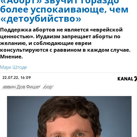
«Аборт» звучит гораздо
более успокаивающе, чем
«детоубийство»
Поддержка абортов не является «еврейской
ценностью». Иудаизм запрещает аборты по
желанию, и соблюдающие евреи
консультируются с раввином в каждом случае.
Мнение.
Марк Штоде
22.07.22, 16:09
Раввин Дов Фишер
аборт