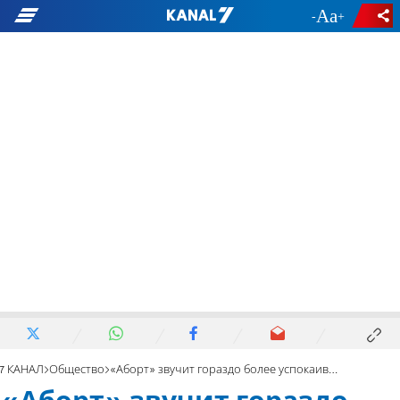
-
+
7 КАНАЛ
Общество
«Аборт» звучит гораздо более успокаивающе, чем «детоубийство»