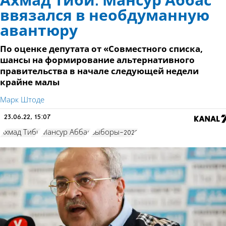
Ахмад Тиби: Мансур Аббас
ввязался в необдуманную
авантюру
По оценке депутата от «Совместного списка,
шансы на формирование альтернативного
правительства в начале следующей недели
крайне малы
Марк Штоде
23.06.22, 15:07
Ахмад Тиби
Мансур Аббас
выборы-2022