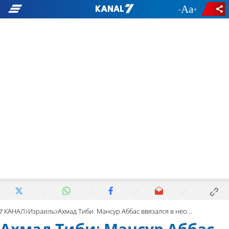
-
+
7 КАНАЛ
Израиль
Ахмад Тиби: Мансур Аббас ввязался в необдуманную авантюру