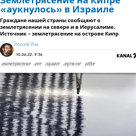
Землетрясение на Кипре
«аукнулось» в Израиле
Граждане нашей страны сообщают о
землетрясении на севере и в Иерусалиме.
Источник – землетрясение на острове Кипр
Йоссеф Йак
10.06.22, 9:36
землетрясение
Кипр
Израиль
жертв нет
Twitter