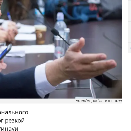
צילום: מרים אלסטר, פלאש 90
онального
г резкой
Ринауи-