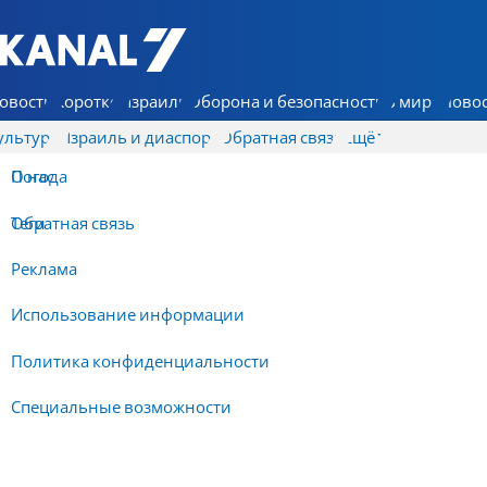
7 КАНАЛ - Аруц Шева
овости
Коротко
Израиль
Оборона и безопасность
В мире
Новос
ультура
Израиль и диаспора
Обратная связь
Ещё
О нас
Погода
Обратная связь
Теги
Реклама
Использование информации
Политика конфиденциальности
Специальные возможности