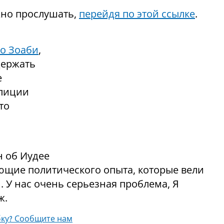
но прослушать,
перейдя по этой ссылке
.
 о Зоаби
,
держать
е
алиции
то
н об Иудее
еющие политического опыта, которые вели
 У нас очень серьезная проблема, Я
ж.
ку? Сообщите нам