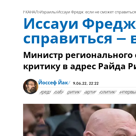
7 КАНАЛ
Израиль
Иссауи Фредж: если не сможет справиться
Иссауи Фредж:
справиться – 
Министр регионального 
критику в адрес Райда 
Йоссеф Йак
9.06.22, 22:22
Фредж
Зоаби
критика
партия
политика
интерв