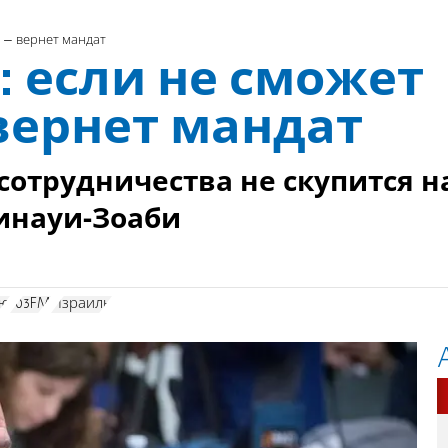
 – вернет мандат
 если не сможет
вернет мандат
сотрудничества не скупится н
Ринауи-Зоаби
ью
103FM
Израиль