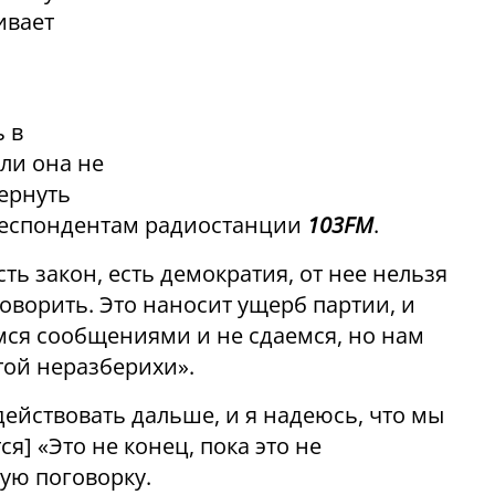
ивает
о
ь в
сли она не
вернуть
рреспондентам радиостанции
103FM
.
сть закон, есть демократия, от нее нельзя
оворить. Это наносит ущерб партии, и
мся сообщениями и не сдаемся, но нам
той неразберихи».
действовать дальше, и я надеюсь, что мы
ся] «Это не конец, пока это не
ную поговорку.