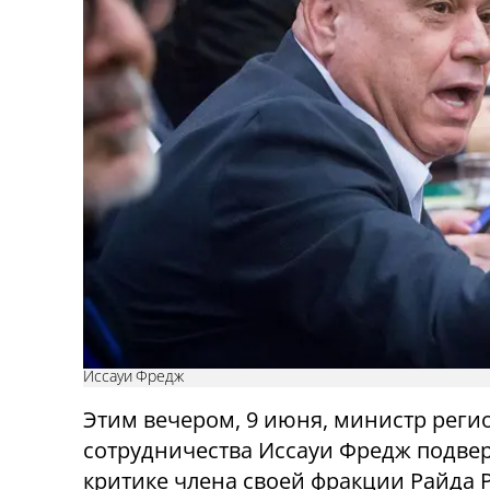
Иссауи Фредж
Этим вечером, 9 июня, министр реги
сотрудничества Иссауи Фредж подвер
критике члена своей фракции Райда 