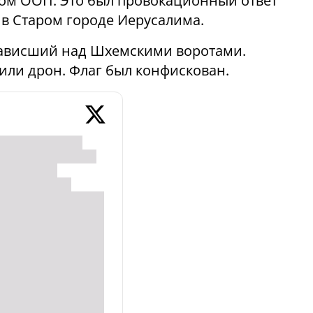
гом ООП. Это был провокационный ответ
 в Старом городе Иерусалима.
зависший над Шхемскими воротами.
или дрон. Флаг был конфискован.