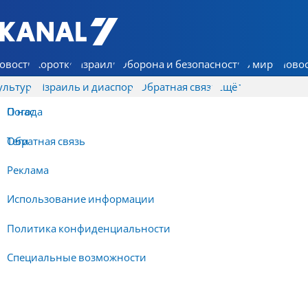
7 КАНАЛ - Аруц Шева
овости
Коротко
Израиль
Оборона и безопасность
В мире
Новос
ультура
Израиль и диаспора
Обратная связь
Ещё
О нас
Погода
Обратная связь
Теги
Реклама
Использование информации
Политика конфиденциальности
Специальные возможности