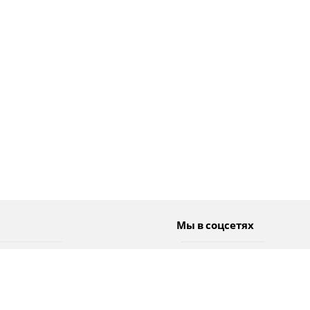
Мы в соцсетях
Спорт
Twitter
Погода
Facebook
Тэги
Instagram