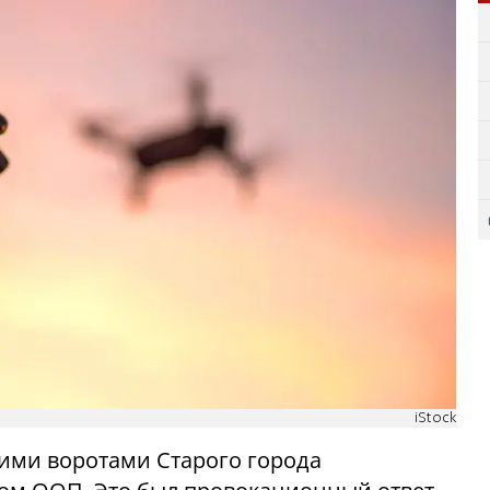
iStock
ими воротами Старого города