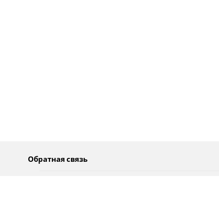
Обратная связь
О нас
Pусский
Обратная связь
عربية
Реклама