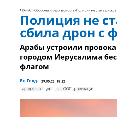
7 КАНАЛ
Оборона и безопасность
Полиция не стала рисков
Полиция не ст
сбила дрон с 
Арабы устроили провока
городом Иерусалима бес
флагом
Ян Голд
29.05.22, 18:22
парад флагов
дрон
флаг ООП
провокация