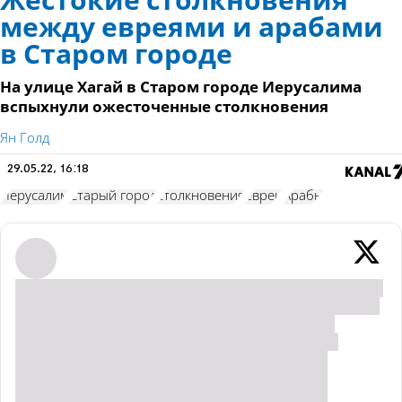
Жестокие столкновения
между евреями и арабами
в Старом городе
На улице Хагай в Старом городе Иерусалима
вспыхнули ожесточенные столкновения
Ян Голд
29.05.22, 16:18
Иерусалим
Старый город
столкновения
евреи
Арабы