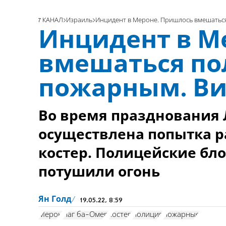
7 КАНАЛ
Израиль
Инцидент в Мероне. Пришлось вмешатьс
Инцидент в М
вмешаться по
пожарным. В
Во время празднования 
осуществлена попытка 
костер. Полицейские бл
потушили огонь
Ян Голд
19.05.22, 8:59
Мерон
Лаг ба-Омер
костер
полиция
пожарные