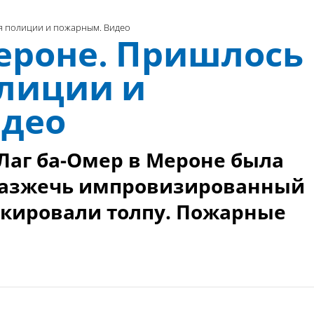
я полиции и пожарным. Видео
ероне. Пришлось
лиции и
идео
Лаг ба-Омер в Мероне была
разжечь импровизированный
окировали толпу. Пожарные