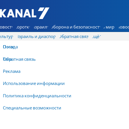
7 КАНАЛ - Аруц Шева
овости
Коротко
Израиль
Оборона и безопасность
В мире
Новос
ультура
Израиль и диаспора
Обратная связь
Ещё
О нас
Погода
Обратная связь
Теги
Реклама
Использование информации
Политика конфиденциальности
Специальные возможности