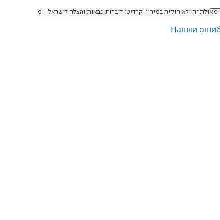
מאולתרת ולא חוקית במירון. קרדיט: דוברות כבאות והצלה לישראל | מ
Нашли ошиб