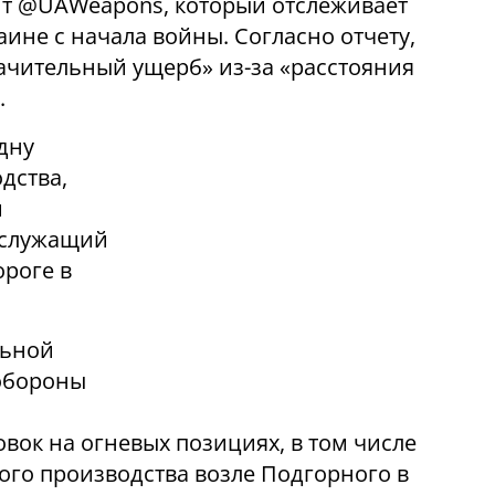
унт @UAWeapons, который отслеживает
ине с начала войны. Согласно отчету,
начительный ущерб» из-за «расстояния
.
дну
дства,
и
ослужащий
ороге в
льной
обороны
вок на огневых позициях, в том числе
ого производства возле Подгорного в