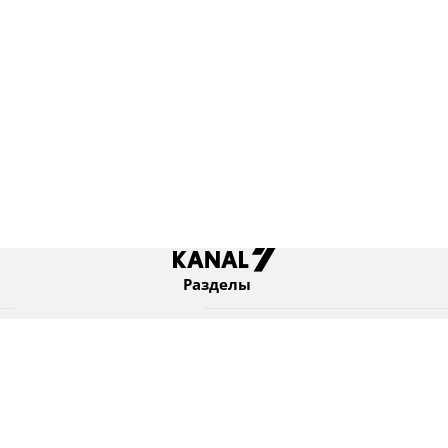
Разделы
Новости
Коротко
Израиль
В мире
Оборона и безопасность