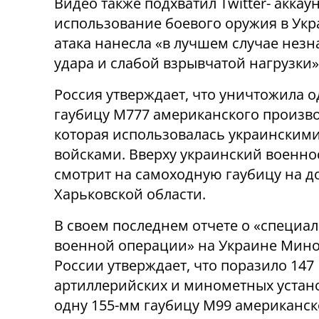
Видео также подхватил Twitter- акка
использование боевого оружия в Укра
атака нанесла «в лучшем случае нез
удара и слабой взрывчатой ​​нагрузки»
Россия утверждает, что уничтожила о
гаубицу М777 американского произво
которая использовалась украинским
войсками. Вверху украинский военн
смотрит на самоходную гаубицу на д
Харьковской области.
В своем последнем отчете о «специа
военной операции» на Украине Мин
России утверждает, что поразило 147
артиллерийских и минометных устано
одну 155-мм гаубицу М99 американск