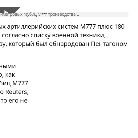
лиметровых гаубиц М777 производства С
ых артиллерийских систем М777 плюс 180
 согласно списку военной техники,
у, который был обнародован Пентагоном
нными
, как
убиц M777
 Reuters,
то его не