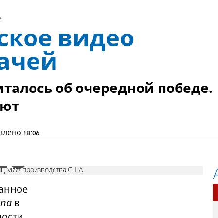
й
ское видео
дачей
талось об очередной победе.
ают
влено
18:06
биц М777 производства США
ванное
sna
в
мости,