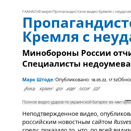
7 КАНАЛ
В мире
Пропагандистское видео Кремля с неудаче
Пропагандист
Кремля с неу
Минобороны России отчи
Специалисты недоумев
Марк Штоде
Опубликовано:
18.05.22, 17:52
Обно
губицы
Украина
дрон
видео
Россия
США
Полное видео ударов по украинской батарее 155-мм гау
Неподтвержденное видео, опублико
российским новостным сайтом
Rusve
среду, показало то, что, по всей види