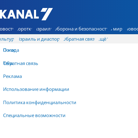
7 КАНАЛ - Аруц Шева
овости
Коротко
Израиль
Оборона и безопасность
В мире
Новос
ультура
Израиль и диаспора
Обратная связь
Ещё
О нас
Погода
Обратная связь
Теги
Реклама
Использование информации
Политика конфиденциальности
Специальные возможности