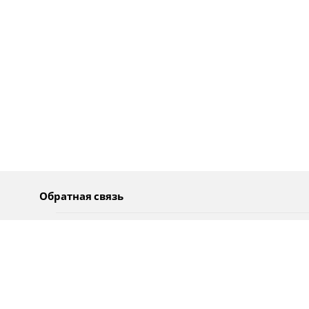
Обратная связь
О нас
Pусский
Обратная связь
عربية
Реклама
Использование информации
Политика конфиденциальности