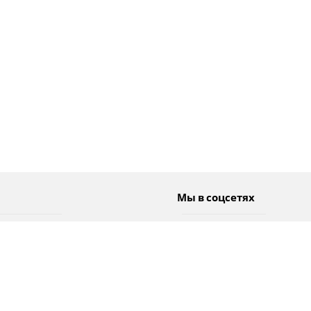
Мы в соцсетях
Спорт
Twitter
Погода
Facebook
Тэги
Instagram
YouTube
TikTok