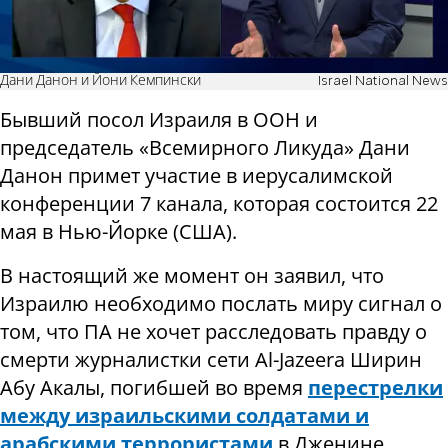
Дани Данон и Йони Кемпински
Israel National News
Бывший посол Израиля в ООН и
председатель «Всемирного Ликуда» Дани
Данон примет участие в иерусалимской
конференции 7 канала, которая состоится 22
мая в Нью-Йорке (США).
В настоящий же момент он заявил, что
Израилю необходимо послать миру сигнал о
том, что ПА не хочет расследовать правду о
смерти журналистки сети Al-Jazeera Ширин
Абу Акалы, погибшей во время
перестрелки
между израильскими солдатами и
арабскими террористами
в Дженине.