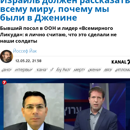
Израиль должен рассказать
всему миру, почему мы
были в Дженине
Бывший посол в ООН и лидер «Всемирного
Ликуда»: я лично считаю, что это сделали не
наши солдаты
Йоссеф Йак
12.05.22, 21:58
Данон
интервью
7 канал
ПА
Абу Акла
смерть
Дженин
связи
диплом