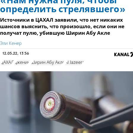
«Нам нужна пуля, чтобы
определить стрелявшего»
Источники в ЦАХАЛ заявили, что нет никаких
шансов выяснить, что произошло, если они не
получат пулю, убившую Ширин Абу Акле
Эли Кенер
12.05.22, 13:56
ЦАХАЛ
Дженин
Ширин Абу Акле
Al Jazeera