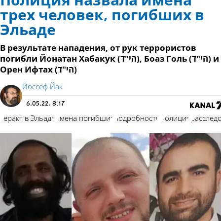
Полиция назвала имена
трех человек, погибших в
Эльаде
В результате нападения, от рук террористов
погибли Йонатан Хабакук (הי"ד), Боаз Голь (הי"ד) и
Орен Ифтах (הי"ד)
Йоссеф Йак
6.05.22, 8:17
теракт в Эльаде
имена погибших
подробности
полиция
расслед