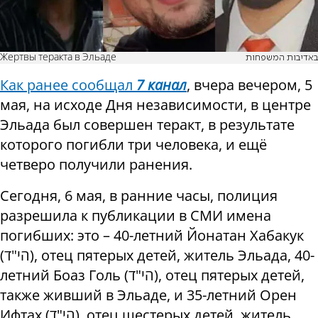
Жертвы теракта в Эльаде
באדיבות המשפחות
Как ранее сообщал
7 канал
, вчера вечером, 5
мая, на исходе Дня независимости, в центре
Эльада был совершен теракт, в результате
которого погибли три человека, и ещё
четверо получили ранения.
Сегодня, 6 мая, в ранние часы, полиция
разрешила к публикации в СМИ имена
погибших: это – 40-летний Йонатан Хабакук
(
ד
"
הי
), отец пятерых детей, житель Эльада, 40-
летний Боаз Голь (
ד
"
הי
), отец пятерых детей,
также живший в Эльаде, и 35-летний Орен
Ифтах (
ד
"
הי
), отец шестерых детей, житель