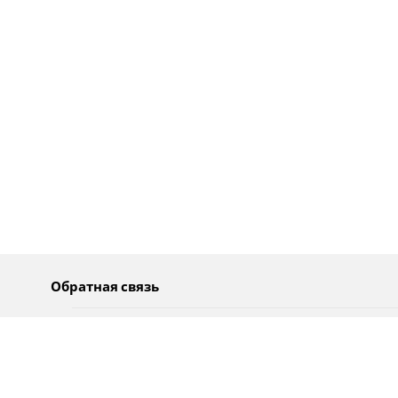
Обратная связь
О нас
Pусский
Обратная связь
عربية
Реклама