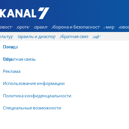
7 КАНАЛ - Аруц Шева
овости
Коротко
Израиль
Оборона и безопасность
В мире
Новос
ультура
Израиль и диаспора
Обратная связь
Ещё
О нас
Погода
Обратная связь
Теги
Реклама
Использование информации
Политика конфиденциальности
Специальные возможности