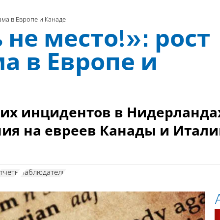
зма в Европе и Канаде
 не место!»: рост
а в Европе и
ких инцидентов в Нидерланда
ния на евреев Канады и Итал
тчеты
наблюдатели