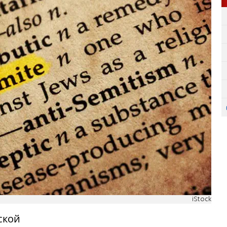
iStock
ской