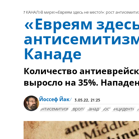
7 КАНАЛ
В мире
«Евреям здесь не место!»: рост антисемити
«Евреям здесь
антисемитизм
Канаде
Количество антиеврейс
выросло на 35%. Нападе
Йоссеф Йак
3.05.22, 21:25
антисемитизм
Европа
Канада
рост
инциденты
о