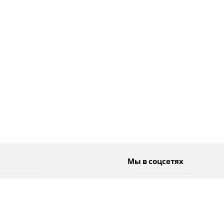
Мы в соцсетях
Спорт
Twitter
Погода
Facebook
Тэги
Instagram