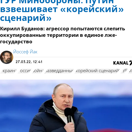
ГУР Минобороны: Путин
взвешивает «корейский»
сценарий»
Кирилл Буданов: агрессор попытаются слепить
оккупированные территории в единое лже-
государство
Йоссеф Йак
27.03.22, 12:41
Украина
Россия
война
разведданные
"корейский сценарий"
ГУР
М