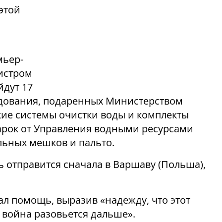
этой
мьер-
истром
йдут 17
удования, подаренных Министерством
ие системы очистки воды и комплекты
арок от Управления водными ресурсами
альных мешков и пальто.
 отправится сначала в Варшаву (Польша),
л помощь, выразив «надежду, что этот
к война разовьется дальше».