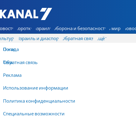
7 КАНАЛ - Аруц Шева
овости
Коротко
Израиль
Оборона и безопасность
В мире
Новос
ультура
Израиль и диаспора
Обратная связь
Ещё
О нас
Погода
Обратная связь
Теги
Реклама
Использование информации
Политика конфиденциальности
Специальные возможности