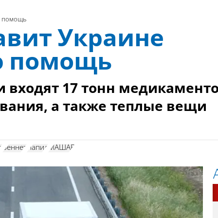
ю помощь
авит Украине
ю помощь
и входят 17 тонн медикамент
вания, а также теплые вещи
в
Беннет
Лапид
МАШАВ